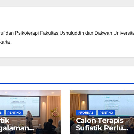
f dan Psikoterapi Fakultas Ushuluddin dan Dakwah Universit
karta
SI
PENTING
INFORMASI
PENTING
tik
Calon Terapis
galaman
Sufistik Perlu