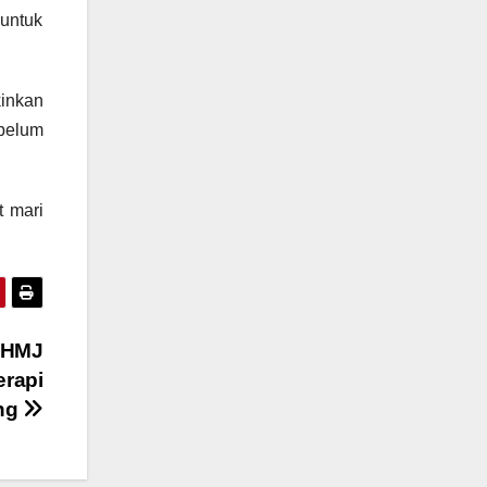
 untuk
kinkan
ebelum
t mari
, HMJ
erapi
ing