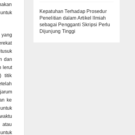
nakan
Kepatuhan Terhadap Prosedur
 untuk
Penelitian dalam Artikel Ilmiah
sebagai Pengganti Skripsi Perlu
Dijunjung Tinggi
 yang
erekat
itusuk
um dan
 lerut
 titik
etelah
 jarum
kan ke
 untuk
 waktu
 atau
untuk