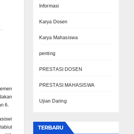
Informasi
Karya Dosen
Karya Mahasiswa
penting
PRESTASI DOSEN
PRESTASI MAHASISWA
temen
dakan
Ujian Daring
n 6.
asiswi
tabiut
TERBARU