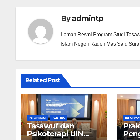
By
admintp
Laman Resmi Program Studi Tasawu
Islam Negeri Raden Mas Said Sura
Related Post
INFORMASI
PENTING
INFORMA
Tasawuf dan
Prak
Psikoterapi UIN
Pen