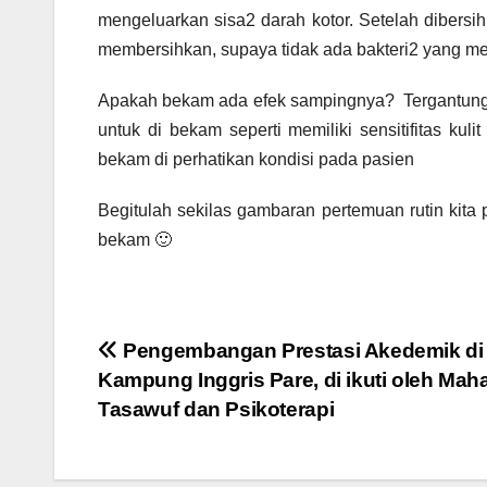
mengeluarkan sisa2 darah kotor. Setelah diber
membersihkan, supaya tidak ada bakteri2 yang m
Apakah bekam ada efek sampingnya? Tergantung k
untuk di bekam seperti memiliki sensitifitas kul
bekam di perhatikan kondisi pada pasien
Begitulah sekilas gambaran pertemuan rutin kita
bekam 🙂
Post
Pengembangan Prestasi Akedemik di
Kampung Inggris Pare, di ikuti oleh Mah
navigation
Tasawuf dan Psikoterapi