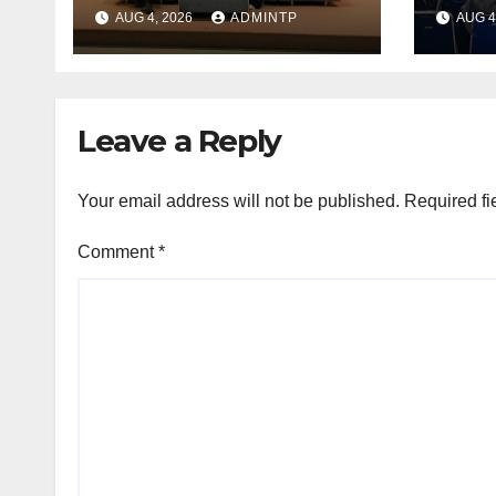
Raden Mas Said
Lapa
AUG 4, 2026
ADMINTP
AUG 4
Surakarta Adakan
Aja
Pembekalan PPL
Kete
Tahun 2026
Leave a Reply
Your email address will not be published.
Required fi
Comment
*