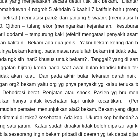
ua yang menjelaskan secara detail titik titik bekam. Diantara
mahduwah 4 nagroh 5 akhdain 6 kaahil 7 katifain-bahu (men
ng belikat (mengatasi paru2 dan jantung 9 waarik (mengatasi 
0. Qithon – tulang ekor (meringankan kejantanan, kesubura
ril qodami – tempurung kaki (efektif mengatasi penyakit asam
l dan katifain. Bekam ada dua jenis. Yakni bekam kering dan
lnya bekam kering, pada masa rasulullah bekam ini tidak ada
da ngk sih hari2 khusus untuk bekam? . Tanggal2 yang di sa
galan hijrah) krena pada saat awal bulan kondisi tubuh te
tidak akan kuat. Dan pada akhir bulan tekanan darah naik
gan org2 bekam yaitu org yg pnya penyakit yg kalau terluka t
ehodrasi berat. Renjatan atau shock. Pasien yg bru menj
ukan hanya untuk kesehatan tapi untuk kecantikan. (Pem
emudian pemateri menunjukkan alat2 bekam. Bekam yang digu
 ditemui di toko2 kesehatan Ada kop. Ukuran kop berbeda2 
ng satu jarum. Kalau sudah dipakai tidak boleh dipakai lagi 
ila seseorang ingin bekam pribadi di daerah yg tak dapat dij