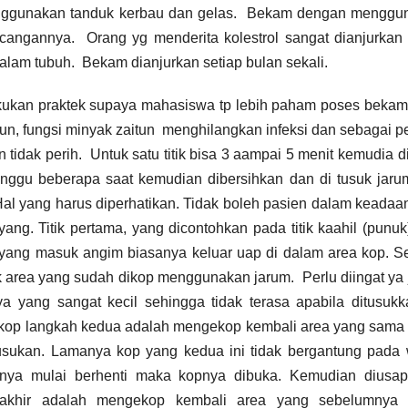
enggunakan tanduk kerbau dan gelas. Bekam dengan menggu
encangannya. Orang yg menderita kolestrol sangat dianjurkan
alam tubuh. Bekam dianjurkan setiap bulan sekali.
ukan praktek supaya mahasiswa tp lebih paham poses bekam
n, fungsi minyak zaitun menghilangkan infeksi dan sebagai p
tidak perih. Untuk satu titik bisa 3 aampai 5 menit kemudia d
unggu beberapa saat kemudian dibersihkan dan di tusuk jar
Hal yang harus diperhatikan. Tidak boleh pasien dalam keadaan
g. Titik pertama, yang dicontohkan pada titik kaahil (punuk)
n yang masuk angim biasanya keluar uap di dalam area kop. S
area yang sudah dikop menggunakan jarum. Perlu diingat ya
nya yang sangat kecil sehingga tidak terasa apabila ditusuk
di kop langkah kedua adalah mengekop kembali area yang sama
tusukan. Lamanya kop yang kedua ini tidak bergantung pada
 nya mulai berhenti maka kopnya dibuka. Kemudian diusap
erakhir adalah mengekop kembali area yang sebelumnya 