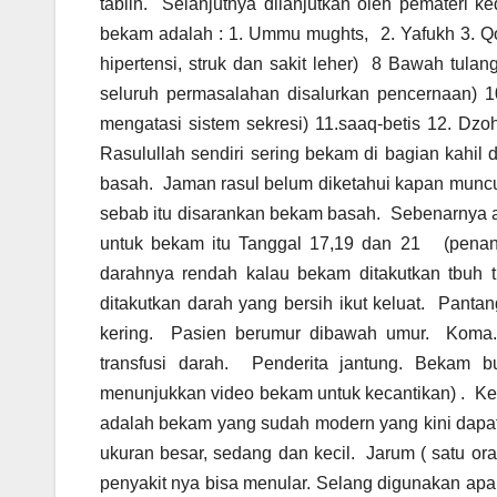
tabiin. Selanjutnya dilanjutkan oleh pemateri ked
bekam adalah : 1. Ummu mughts, 2. Yafukh 3. Qo
hipertensi, struk dan sakit leher) 8 Bawah tula
seluruh permasalahan disalurkan pencernaan) 1
mengatasi sistem sekresi) 11.saaq-betis 12. Dzoh
Rasulullah sendiri sering bekam di bagian kahi
basah. Jaman rasul belum diketahui kapan muncu
sebab itu disarankan bekam basah. Sebenarnya a
untuk bekam itu Tanggal 17,19 dan 21 (penang
darahnya rendah kalau bekam ditakutkan tbuh 
ditakutkan darah yang bersih ikut keluat. Pantan
kering. Pasien berumur dibawah umur. Koma. D
transfusi darah. Penderita jantung. Bekam b
menunjukkan video bekam untuk kecantikan) . K
adalah bekam yang sudah modern yang kini dapat
ukuran besar, sedang dan kecil. Jarum ( satu ora
penyakit nya bisa menular. Selang digunakan apab