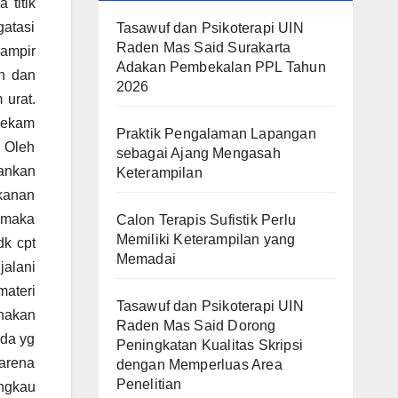
 titik
gatasi
Tasawuf dan Psikoterapi UIN
Raden Mas Said Surakarta
hampir
Adakan Pembekalan PPL Tahun
n dan
2026
 urat.
 bekam
Praktik Pengalaman Lapangan
. Oleh
sebagai Ajang Mengasah
rankan
Keterampilan
kanan
 maka
Calon Terapis Sufistik Perlu
Memiliki Keterampilan yang
dk cpt
Memadai
alani
ateri
Tasawuf dan Psikoterapi UIN
nakan
Raden Mas Said Dorong
ada yg
Peningkatan Kualitas Skripsi
karena
dengan Memperluas Area
Penelitian
angkau