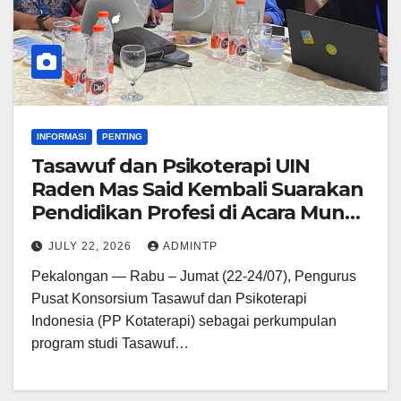
INFORMASI
PENTING
Tasawuf dan Psikoterapi UIN
Raden Mas Said Kembali Suarakan
Pendidikan Profesi di Acara Munas
III Kotaterapi
JULY 22, 2026
ADMINTP
Pekalongan — Rabu – Jumat (22-24/07), Pengurus
Pusat Konsorsium Tasawuf dan Psikoterapi
Indonesia (PP Kotaterapi) sebagai perkumpulan
program studi Tasawuf…