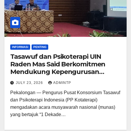
INFORMASI
PENTING
Tasawuf dan Psikoterapi UIN
Raden Mas Said Berkomitmen
Mendukung Kepengurusan
Kotaterapi Periode 2026-2030
JULY 23, 2026
ADMINTP
Pekalongan — Pengurus Pusat Konsorsium Tasawuf
dan Psikoterapi Indonesia (PP Kotaterapi)
mengadakan acara musyawarah nasional (munas)
yang bertajuk “1 Dekade…