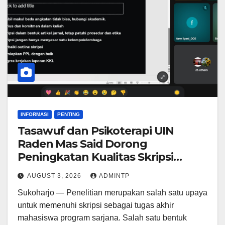
INFORMASI
PENTING
Tasawuf dan Psikoterapi UIN
Raden Mas Said Dorong
Peningkatan Kualitas Skripsi
dengan Memperluas Area
AUGUST 3, 2026
ADMINTP
Penelitian
Sukoharjo — Penelitian merupakan salah satu upaya
untuk memenuhi skripsi sebagai tugas akhir
mahasiswa program sarjana. Salah satu bentuk