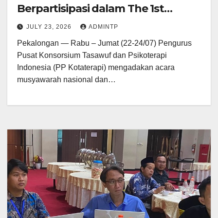
Berpartisipasi dalam The 1st
International Conference on
JULY 23, 2026
ADMINTP
Sufism and Psychotherapy (ICSP)
Pekalongan — Rabu – Jumat (22-24/07) Pengurus
2026
Pusat Konsorsium Tasawuf dan Psikoterapi
Indonesia (PP Kotaterapi) mengadakan acara
musyawarah nasional dan…