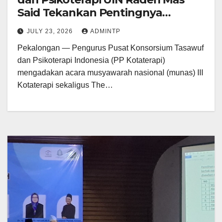
Said Tekankan Pentingnya
Komunikasi Terapeutik Sufistik
JULY 23, 2026
ADMINTP
Pekalongan — Pengurus Pusat Konsorsium Tasawuf
dan Psikoterapi Indonesia (PP Kotaterapi)
mengadakan acara musyawarah nasional (munas) III
Kotaterapi sekaligus The…