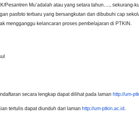
Pesantren Mu’adalah atau yang setara tahun…., sekurang-kura
an pasfoto terbaru yang bersangkutan dan dibubuhi cap seko
dak mengganggu kelancaran proses pembelajaran di PTKIN.
sul
endaftaran secara lengkap dapat dilihat pada laman
http://um-ptk
an tertulis dapat diunduh dari laman
http://um-ptkin.ac.id
.