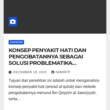
GAGASAN
KONSEP PENYAKIT HATI DAN
PENGOBATANNYA SEBAGAI
SOLUSI PROBLEMATIKA
PSIKOLOGIS MANUSIA MODERN:
DECEMBER 19, 2025
ADMINTP
KAJIAN KITAB AL-DĀ’ WA AL-
Tujuan dari penelitian ini adalah untuk menganalisis
DAWĀ’
konsep penyakit hati (amrad al-qulub) dan metode
pengobatannya menurut Ibn Qoyyim al-Jawziyyah,
serta…