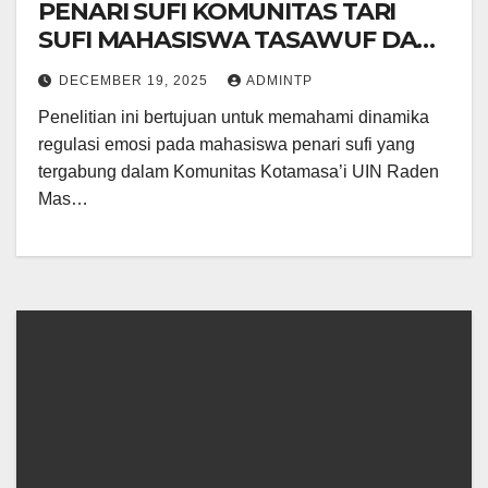
PENARI SUFI KOMUNITAS TARI
SUFI MAHASISWA TASAWUF DAN
PSIKOTERAPI (KOTAMASAI) UIN
DECEMBER 19, 2025
ADMINTP
RADEN MAS SAID SURAKARTA
Penelitian ini bertujuan untuk memahami dinamika
regulasi emosi pada mahasiswa penari sufi yang
tergabung dalam Komunitas Kotamasa’i UIN Raden
Mas…