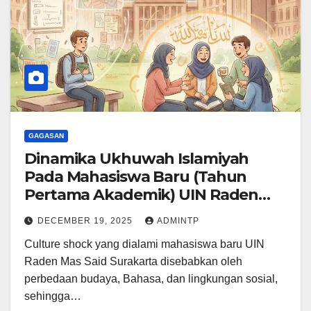
GAGASAN
Dinamika Ukhuwah Islamiyah
Pada Mahasiswa Baru (Tahun
Pertama Akademik) UIN Raden
Mas Said Surakarta yang
DECEMBER 19, 2025
ADMINTP
Mengalami Culture Shock
Culture shock yang dialami mahasiswa baru UIN
Raden Mas Said Surakarta disebabkan oleh
perbedaan budaya, Bahasa, dan lingkungan sosial,
sehingga…