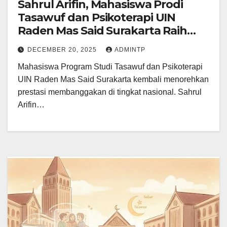
Sahrul Arifin, Mahasiswa Prodi
Tasawuf dan Psikoterapi UIN
Raden Mas Said Surakarta Raih
Juara II KIMUN Nasional 2025
DECEMBER 20, 2025
ADMINTP
Mahasiswa Program Studi Tasawuf dan Psikoterapi
UIN Raden Mas Said Surakarta kembali menorehkan
prestasi membanggakan di tingkat nasional. Sahrul
Arifin…