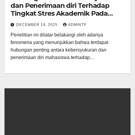
dan Penerimaan diri Terhadap
Tingkat Stres Akademik Pada
Mahasiswa UIN Raden Mas Said
DECEMBER 19, 2025
ADMINTP
Surakarta yang Bekerja Paruh
Penelitian ini dilatar belakangi oleh adanya
Waktu
fenomena yang menunjukkan bahwa terdapat
hubungan penting antara kebersyukuran dan
penerimaan diri mahasiswa terhadap…