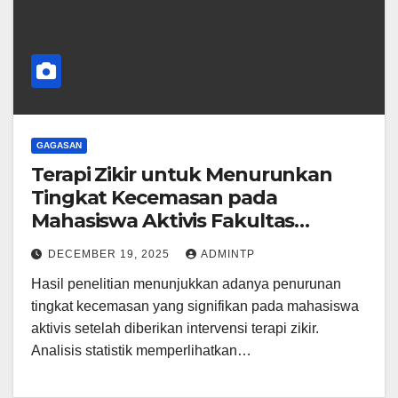
GAGASAN
Terapi Zikir untuk Menurunkan
Tingkat Kecemasan pada
Mahasiswa Aktivis Fakultas
ushuluddin dan dakwah uin raden
DECEMBER 19, 2025
ADMINTP
mas said surakarta
Hasil penelitian menunjukkan adanya penurunan
tingkat kecemasan yang signifikan pada mahasiswa
aktivis setelah diberikan intervensi terapi zikir.
Analisis statistik memperlihatkan…