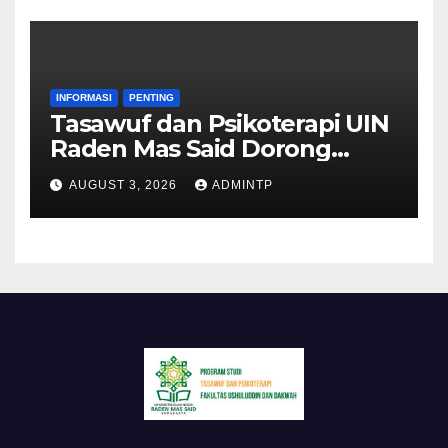
INFORMASI
PENTING
Tasawuf dan Psikoterapi UIN
Raden Mas Said Dorong
Peningkatan Kualitas Skripsi
AUGUST 3, 2026
ADMINTP
dengan Memperluas Area
Penelitian