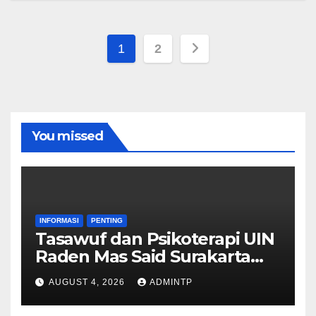
Posts
1
2
pagination
You missed
INFORMASI
PENTING
Tasawuf dan Psikoterapi UIN
Raden Mas Said Surakarta
Adakan Pembekalan PPL
AUGUST 4, 2026
ADMINTP
Tahun 2026