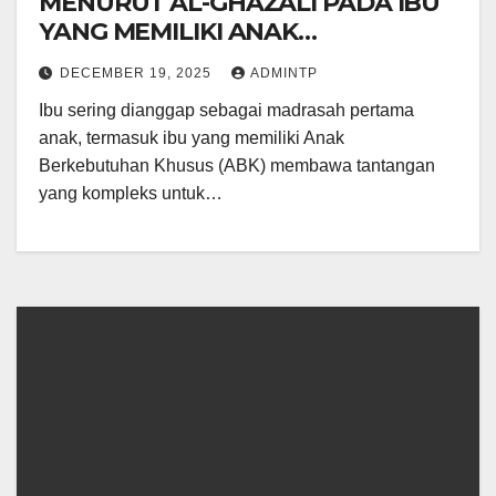
MENURUT AL-GHAZALI PADA IBU
YANG MEMILIKI ANAK
BERKEBUTUHAN KHUSUS (ABK)
DECEMBER 19, 2025
ADMINTP
Ibu sering dianggap sebagai madrasah pertama
anak, termasuk ibu yang memiliki Anak
Berkebutuhan Khusus (ABK) membawa tantangan
yang kompleks untuk…