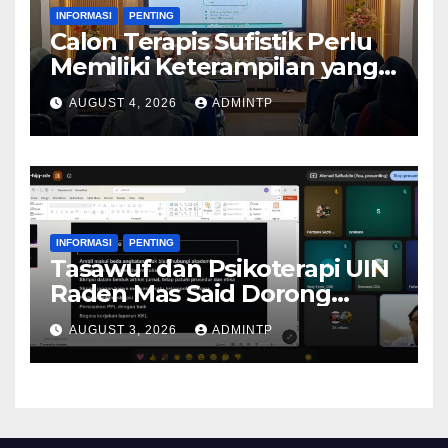
INFORMASI
PENTING
Calon Terapis Sufistik Perlu
Memiliki Keterampilan yang
Memadai
AUGUST 4, 2026
ADMINTP
INFORMASI
PENTING
Tasawuf dan Psikoterapi UIN
Raden Mas Said Dorong
Peningkatan Kualitas Skripsi
AUGUST 3, 2026
ADMINTP
dengan Memperluas Area
Penelitian