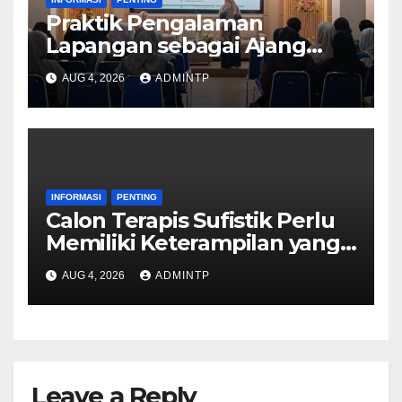
Praktik Pengalaman
Lapangan sebagai Ajang
Mengasah Keterampilan
AUG 4, 2026
ADMINTP
INFORMASI
PENTING
Calon Terapis Sufistik Perlu
Memiliki Keterampilan yang
Memadai
AUG 4, 2026
ADMINTP
Leave a Reply