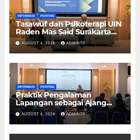
INFORMASI
PENTING
Tasawuf dan Psikoterapi UIN
Raden Mas Said Surakarta
Adakan Pembekalan PPL
AUGUST 4, 2026
ADMINTP
Tahun 2026
INFORMASI
PENTING
Praktik Pengalaman
Lapangan sebagai Ajang
Mengasah Keterampilan
AUGUST 4, 2026
ADMINTP