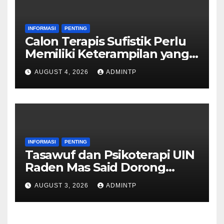
INFORMASI
PENTING
Calon Terapis Sufistik Perlu
Memiliki Keterampilan yang
Memadai
AUGUST 4, 2026
ADMINTP
INFORMASI
PENTING
Tasawuf dan Psikoterapi UIN
Raden Mas Said Dorong
Peningkatan Kualitas Skripsi
AUGUST 3, 2026
ADMINTP
dengan Memperluas Area
Penelitian